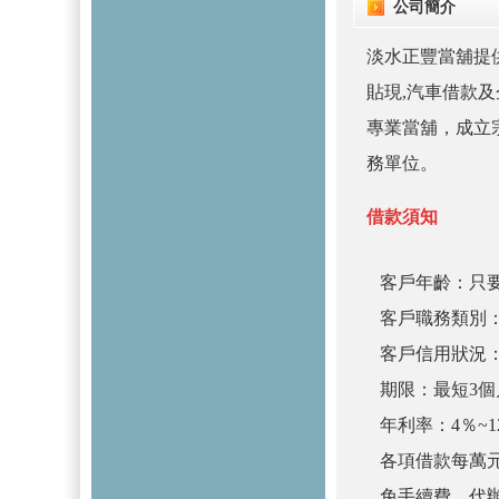
公司簡介
淡水正豐當舖提供
貼現,汽車借款
專業當舖，成立
務單位。
借款須知
客戶年齡：只要
客戶職務類別
客戶信用狀況
期限：最短3
年利率：4％~
各項借款每萬元
免手續費、代