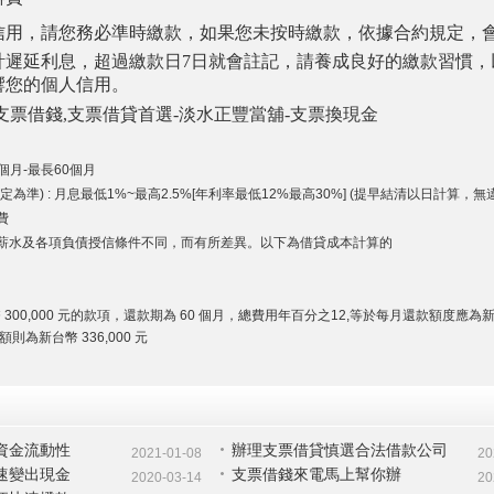
信用，請您務必準時繳款，如果您未按時繳款，依據合約規定，
計遲延利息，超過繳款日7日就會註記，請養成良好的繳款習慣，
響您的個人信用。
支票借錢,支票借貸首選-淡水正豐當舖-支票換現金
個月-最長60個月
為準) : 月息最低1%~最高2.5%[年利率最低12%最高30%] (提早結清以日計算，無
費
薪水及各項負債授信條件不同，而有所差異。以下為借貸成本計算的
300,000 元的款項，還款期為 60 個月，總費用年百分之12,等於每月還款額度應為
額則為新台幣 336,000 元
資金流動性
辦理支票借貸慎選合法借款公司
2021-01-08
20
速變出現金
支票借錢來電馬上幫你辦
2020-03-14
20