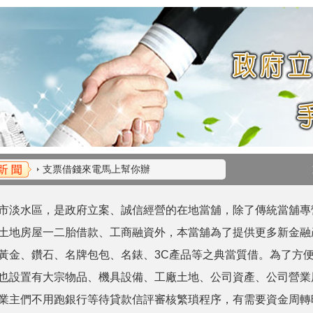
支客票借款增加資金流動性
支票借錢來電馬上幫你辦
支票借款手續簡便快速撥款
市淡水區，是政府立案、誠信經營的在地當舖，除了傳統當舖專
支客票借款增加資金流動性
支票借錢來電馬上幫你辦
土地房屋一二胎借款、工商融資外，本當舖為了提供更多新金融
支票借款手續簡便快速撥款
黃金、鑽石、名牌包包、名錶、3C產品等之典當質借。為了方
也設置有大宗物品、機具設備、工廠土地、公司資產、公司營業
業主們不用跑銀行等待貸款信評審核繁瑣程序，有需要資金周轉