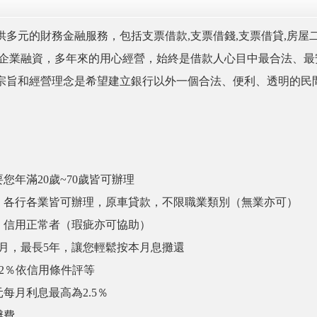
多元的財務金融服務，包括支票借款,支票借錢,支票借貸,房屋二
及企業融資，多年來的用心經營，始終是借款人心目中最合法、最
宗旨和經營理念是希望建立銀行以外一個合法、便利、透明的民
您年滿20歲~70歲皆可辦理
：各行各業皆可辦理，原車貸款，不限職業類別（無業亦可）
：信用正常者（瑕疵亦可協助）
個月，最長5年，讓您輕鬆按本月息攤還
12％依信用條件評等
每月利息最高為2.5％
辦費