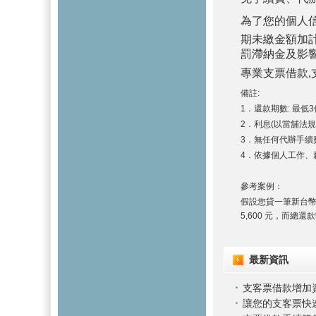
為了您的個人
期未繳金額加
罰滯納金及影
專業支票借款,
備註:
1．還款期數: 最低3
2．利息(以當舖法規定
3．無任何代辦手續
4．依據個人工作、
參考案例：
假設您貸一筆新台幣 
5,600 元，而總還款
最新資訊
支客票借款增加
讓您的支客票快