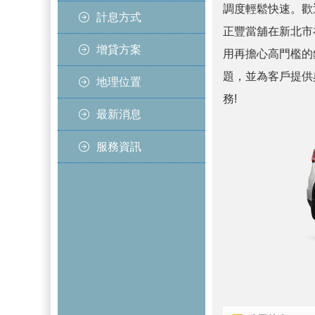
調度輕鬆快速。歡
計息方式
正豐當舖在新北市
增貸方案
用再擔心高門檻的
題，並為客戶提供
地理位置
務!
最新消息
服務資訊