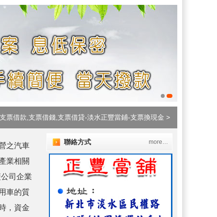
支票借款,支票借錢,支票借貸-淡水正豐當鋪-支票換現金
>
聯絡方式
more…
營之汽車
產業相關
便公司企業
用車的質
時，資金