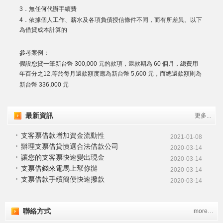
3．無任何代辦手續費
4．依據個人工作、薪水及各項負債授信條件不同，而有所差異。以下
為借貸成本計算的
參考案例：
假設您貸一筆新台幣 300,000 元的款項，還款期為 60 個月，總費用
年百分之12,等於每月還款額度應為新台幣 5,600 元，而總還款額則為
新台幣 336,000 元
最新資訊
更多...
支客票借款增加資金流動性
2021-01-08
辦理支票借貸慎選合法借款公司
2020-03-14
讓您的支客票快速變出現金
2020-03-14
支票借錢來電馬上幫你辦
2020-03-14
支票借款手續簡便快速撥款
2020-03-14
聯絡方式
more…