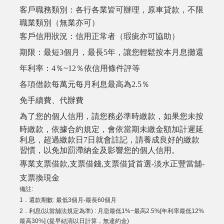
客戶職務類別：各行各業皆可辦理，原車貸款，不限
職業類別（無業亦可）
客戶信用狀況：信用正常者（瑕疵亦可協助）
期限：最短3個月，最長5年，讓您輕鬆按本月息攤還
年利率：4％~12％依信用條件評等
各項借款每萬元每月利息最高為2.5％
免手續費、代辦費
為了您的個人信用，請您務必準時繳款，如果您未按
時繳款，依據合約規定，會依當期未繳金額加計遲延
利息，超過繳款日7日就會註記，請養成良好的繳款
習慣，以免加罰滯納金及影響您的個人信用。
專業支票借款,支票借錢,支票借貸首選-淡水正豐當舖-
支票換現金
備註:
1．還款期數: 最低3個月-最長60個月
2．利息(以當舖法規定為準) : 月息最低1%~最高2.5%[年利率最低12%
最高30%] (提早結清以日計算，無違約金)