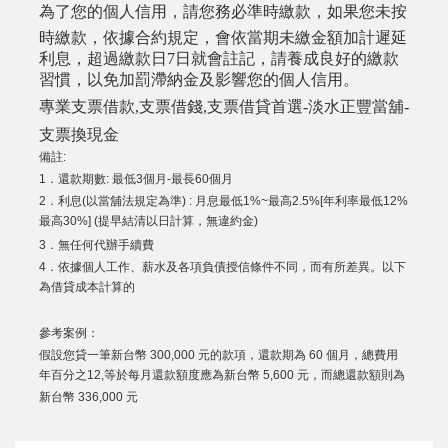
為了您的個人信用，請您務必準時繳款，如果您未按
時繳款，依據合約規定，會依當期未繳金額加計遲延
利息，超過繳款日7日就會註記，請養成良好的繳款
習慣，以免加罰滯納金及影響您的個人信用。
專業支票借款,支票借錢,支票借貸首選-淡水正豐當舖-
支票換現金
備註:
1．還款期數: 最低3個月-最長60個月
2．利息(以當舖法規定為準) : 月息最低1%~最高2.5%[年利率最低12%
最高30%] (提早結清以日計算，無違約金)
3．無任何代辦手續費
4．依據個人工作、薪水及各項負債授信條件不同，而有所差異。以下
為借貸成本計算的
參考案例：
假設您貸一筆新台幣 300,000 元的款項，還款期為 60 個月，總費用
年百分之12,等於每月還款額度應為新台幣 5,600 元，而總還款額則為
新台幣 336,000 元