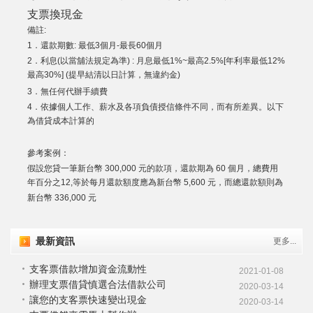
支票換現金
備註:
1．還款期數: 最低3個月-最長60個月
2．利息(以當舖法規定為準) : 月息最低1%~最高2.5%[年利率最低12%
最高30%] (提早結清以日計算，無違約金)
3．無任何代辦手續費
4．依據個人工作、薪水及各項負債授信條件不同，而有所差異。以下
為借貸成本計算的
參考案例：
假設您貸一筆新台幣 300,000 元的款項，還款期為 60 個月，總費用
年百分之12,等於每月還款額度應為新台幣 5,600 元，而總還款額則為
新台幣 336,000 元
最新資訊
更多...
支客票借款增加資金流動性
2021-01-08
辦理支票借貸慎選合法借款公司
2020-03-14
讓您的支客票快速變出現金
2020-03-14