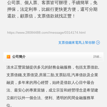
公司票、個人票、客票皆可辦理，手續簡單，免
押保，法定利率，比銀行更快更方便，還可分期
還款，顧票信，支票借款就找正豐！
https://www.28084488.com//message/0314174.html
支票借錢來電馬上幫你辦
公司簡介
詳細...
淡水正豐當舖提供多元的財務金融服務，包括支票借款,
支票借錢,支票借貸,房屋二胎,支票貼現,汽車借款及企業
融資，多年來的用心經營，始終是借款人心目中最合
法、最安心的專業當舖，成立宗旨和經營理念是希望建
立銀行以外一個合法、便利、透明的民間金融服務單
位。