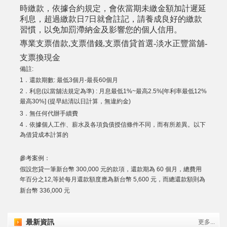
時繳款，依據合約規定，會依當期未繳金額加計遲延
利息，超過繳款日7日就會註記，請養成良好的繳款
習慣，以免加罰滯納金及影響您的個人信用。
專業支票借款,支票借錢,支票借貸首選-淡水正豐當舖-
支票換現金
備註:
1．還款期數: 最低3個月-最長60個月
2．利息(以當舖法規定為準) : 月息最低1%~最高2.5%[年利率最低12%
最高30%] (提早結清以日計算，無違約金)
3．無任何代辦手續費
4．依據個人工作、薪水及各項負債授信條件不同，而有所差異。以下
為借貸成本計算的
參考案例：
假設您貸一筆新台幣 300,000 元的款項，還款期為 60 個月，總費用
年百分之12,等於每月還款額度應為新台幣 5,600 元，而總還款額則為
新台幣 336,000 元
最新資訊
更多...